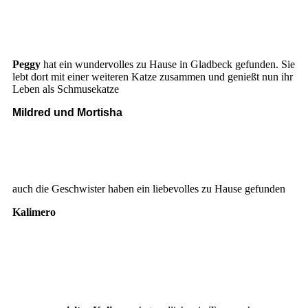
PEggy
Peggy
Peggy
hat ein wundervolles zu Hause in Gladbeck gefunden. Sie
lebt dort mit einer weiteren Katze zusammen und genießt nun ihr
Leben als Schmusekatze
Mildred und Mortisha
Mildred
Mildred, Mortisha und Maggie
auch die Geschwister haben ein liebevolles zu Hause gefunden
Kalimero
Kalimero6
Kalimero
Kalimero2