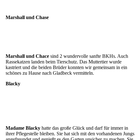
Marshall und Chase
Chase
Marshall
Marshall und Chace
sind 2 wundervolle sanfte BKHs. Auch
Rassekatzen landen beim Tierschutz. Das Muttertier wurde
kastriert und die beiden Brüder konnten wir gemeinsam in ein
schönes zu Hause nach Gladbeck vermitteln.
Blacky
Blacky6
Blacky7
Blacky8
Madame Blacky
hatte das große Glück und darf für immer in
ihrer Pflegestelle bleiben. Sie hat sich mit den vorhandenen Jungs
angefreundet und genießt es den Garten unsicher zu machen. Sie