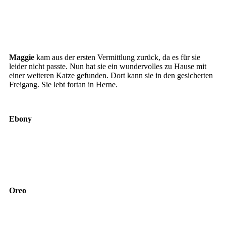
Maggie3
Maggie2
Maggie
Maggie
kam aus der ersten Vermittlung zurück, da es für sie
leider nicht passte. Nun hat sie ein wundervolles zu Hause mit
einer weiteren Katze gefunden. Dort kann sie in den gesicherten
Freigang. Sie lebt fortan in Herne.
Ebony
Ebony4
Ebony5
Ebony3
Oreo
Oreo3