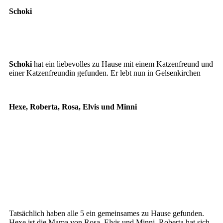
Schoki
MIma und Schoki
Schoki
Schoki
hat ein liebevolles zu Hause mit einem Katzenfreund und
einer Katzenfreundin gefunden. Er lebt nun in Gelsenkirchen
Hexe, Roberta, Rosa, Elvis und Minni
Hexe
Roberta (2)
Rosa
Elvis1
Minni3
Tatsächlich haben alle 5 ein gemeinsames zu Hause gefunden.
Hexe ist die Mama von Rosa, Elvis und Minni. Roberta hat sich