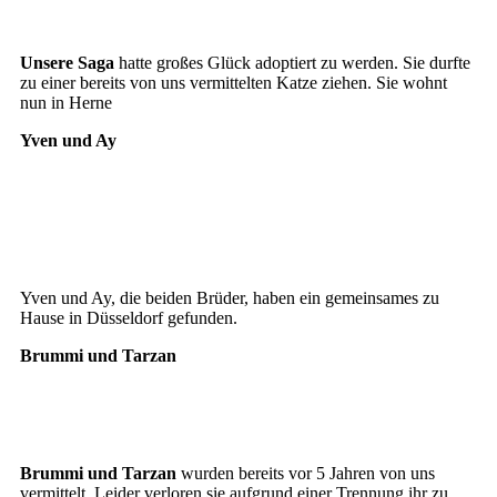
Bommel4
Unsere Saga
hatte großes Glück adoptiert zu werden. Sie durfte
zu einer bereits von uns vermittelten Katze ziehen. Sie wohnt
nun in Herne
Yven und Ay
Ay
Yven
Ay
Yven und Ay, die beiden Brüder, haben ein gemeinsames zu
Hause in Düsseldorf gefunden.
Brummi und Tarzan
Brummi
Tarzan3
Brummi und Tarzan
wurden bereits vor 5 Jahren von uns
vermittelt. Leider verloren sie aufgrund einer Trennung ihr zu