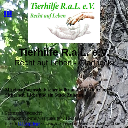
Tierhilfe R.a.L. e.V.
k
Recht auf Leben - Gladbec
Mit einer Patenschaft schenkt ihr unseren Schützlingen
Sicherheit, Liebe und ein Stück Zuhause
Patenschaft gesucht!
Ihr möchtet gerne was gutes tun? Hier sind
unsere
Dauerpflege
katzen. Aus verschiedenen Gründen sind sie