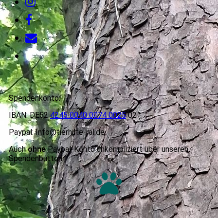
Spendenkonto:
IBAN: DE52
4245 0040 0074 0025
02
Paypal: Info@tierhilfe-ral.de
Auch
ohne
Paypal-Konto unkompliziert über unseren
Spendenbutton