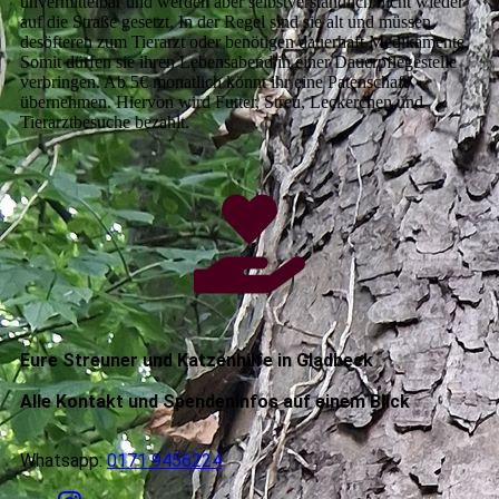
unvermittelbar und werden aber selbstverständlich nicht wieder
auf die Straße gesetzt. In der Regel sind sie alt und müssen
desöfteren zum Tierarzt oder benötigen dauerhaft Medikamente.
Somit dürfen sie ihren Lebensabend in einer Dauerpflegestelle
verbringen. Ab 5€ monatlich könnt ihr eine Patenschaft
übernehmen. Hiervon wird Futter, Streu, Leckerchen und
Tierarztbesuche bezahlt.
Eure Streuner und Katzenhilfe in Gladbeck
Alle Kontakt und Spendeninfos auf einem Blick
Whatsapp:
0171 9456224